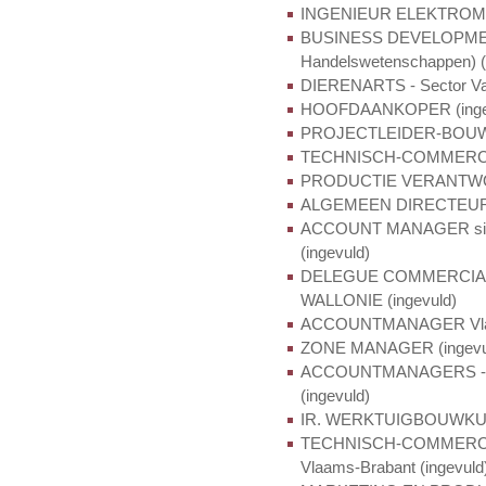
INGENIEUR ELEKTROMEC
BUSINESS DEVELOPMENT
Handelswetenschappen) (
DIERENARTS - Sector Var
HOOFDAANKOPER (inge
PROJECTLEIDER-BOUWC
TECHNISCH-COMMERCIEE
PRODUCTIE VERANTWOO
ALGEMEEN DIRECTEUR - S
ACCOUNT MANAGER silic
(ingevuld)
DELEGUE COMMERCIAL sili
WALLONIE (ingevuld)
ACCOUNTMANAGER Vlaande
ZONE MANAGER (ingevu
ACCOUNTMANAGERS - Se
(ingevuld)
IR. WERKTUIGBOUWKUND
TECHNISCH-COMMERCIEE
Vlaams-Brabant (ingevuld