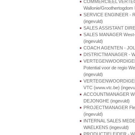
COMMERCIEEL VERTE
Wallonie/Groothertogdo
SERVICE ENGINEER - R.T
(ingevuld)
SALES ASSISTANT DIREC
SALES MANAGER West- 
(ingevuld)
COACH AGENTEN - JOLIP
DISTRICTMANAGER - Wes
VERTEGENWOORDIGER 
Potential voor de regi
(ingevuld)
VERTEGENWOORDIGER - S
VTC (www.vtc.be) (ingevu
ACCOUNTMANAGER West-
DEJONGHE (ingevuld)
PROJECTMANAGER Flexi
(ingevuld)
INTERNAL SALES MEDEWE
WAELKENS (ingevuld)
PRODUCTIELEIDER - WA