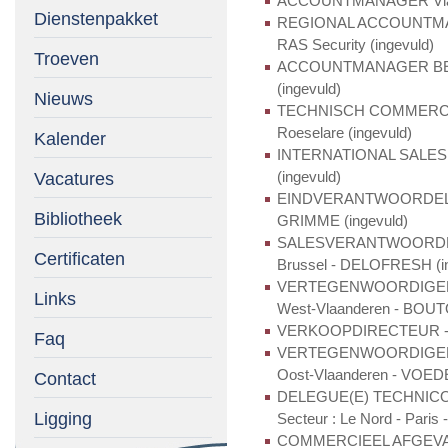
ACCOUNTMANAGER Vlaan
Dienstenpakket
REGIONAL ACCOUNTMANA
RAS Security (ingevuld)
Troeven
ACCOUNTMANAGER BELG
(ingevuld)
Nieuws
TECHNISCH COMMERCI
Roeselare (ingevuld)
Kalender
INTERNATIONAL SALES S
Vacatures
(ingevuld)
EINDVERANTWOORDELIJ
Bibliotheek
GRIMME (ingevuld)
SALESVERANTWOORDELI
Certificaten
Brussel - DELOFRESH (in
VERTEGENWOORDIGER AGR
Links
West-Vlaanderen - BOUTO
VERKOOPDIRECTEUR - D
Faq
VERTEGENWOORDIGER -
Oost-Vlaanderen - VOE
Contact
DELEGUE(E) TECHNIC
Ligging
Secteur : Le Nord - Paris
COMMERCIEEL AFGEVA