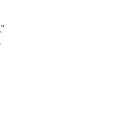
oo.
is
t
t