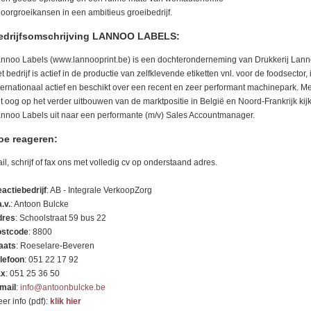
doorgroeikansen in een ambitieus groeibedrijf.
edrijfsomschrijving LANNOO LABELS:
nnoo Labels (www.lannooprint.be) is een dochteronderneming van Drukkerij Lann
t bedrijf is actief in de productie van zelfklevende etiketten vnl. voor de foodsector, 
ternationaal actief en beschikt over een recent en zeer performant machinepark. Me
t oog op het verder uitbouwen van de marktpositie in België en Noord-Frankrijk kijk
nnoo Labels uit naar een performante (m/v) Sales Accountmanager.
oe reageren:
il, schrijf of fax ons met volledig cv op onderstaand adres.
actiebedrijf
: AB - Integrale VerkoopZorg
a.v.
: Antoon Bulcke
dres
: Schoolstraat 59 bus 22
stcode
: 8800
aats
: Roeselare-Beveren
lefoon
: 051 22 17 92
ax
: 051 25 36 50
mail
:
info@antoonbulcke.be
er info (pdf):
klik hier