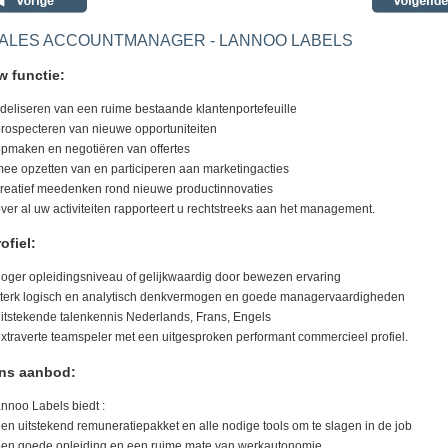
ALES ACCOUNTMANAGER - LANNOO LABELS
w functie:
fideliseren van een ruime bestaande klantenportefeuille
prospecteren van nieuwe opportuniteiten
opmaken en negotiëren van offertes
mee opzetten van en participeren aan marketingacties
creatief meedenken rond nieuwe productinnovaties
over al uw activiteiten rapporteert u rechtstreeks aan het management.
ofiel:
hoger opleidingsniveau of gelijkwaardig door bewezen ervaring
sterk logisch en analytisch denkvermogen en goede managervaardigheden
uitstekende talenkennis Nederlands, Frans, Engels
extraverte teamspeler met een uitgesproken performant commercieel profiel.
ns aanbod:
nnoo Labels biedt :
een uitstekend remuneratiepakket en alle nodige tools om te slagen in de job
een goede opleiding en een ruime mate van werkautonomie