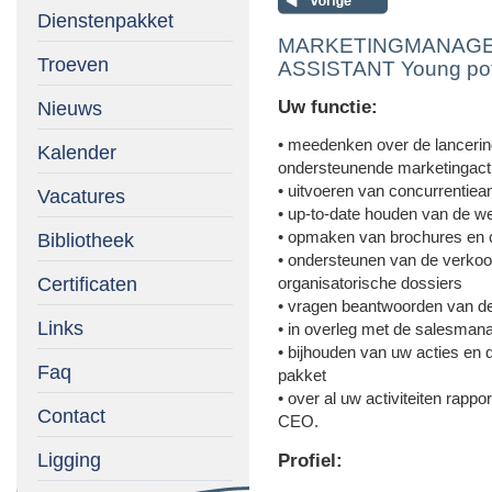
Dienstenpakket
MARKETINGMANAGE
Troeven
ASSISTANT Young pot
Uw functie:
Nieuws
• meedenken over de lancerin
Kalender
ondersteunende marketingact
• uitvoeren van concurrentie
Vacatures
• up-to-date houden van de w
• opmaken van brochures en c
Bibliotheek
• ondersteunen van de verkoop
Certificaten
organisatorische dossiers
• vragen beantwoorden van de
Links
• in overleg met de salesman
• bijhouden van uw acties en
Faq
pakket
• over al uw activiteiten rapp
Contact
CEO.
Ligging
Profiel: