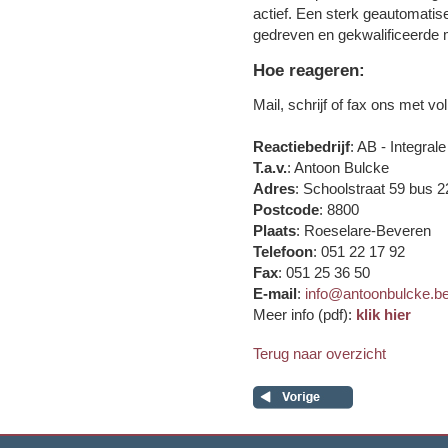
actief. Een sterk geautomatis
gedreven en gekwalificeerde m
Hoe reageren:
Mail, schrijf of fax ons met v
Reactiebedrijf
: AB - Integra
T.a.v.
: Antoon Bulcke
Adres
: Schoolstraat 59 bus 2
Postcode
: 8800
Plaats
: Roeselare-Beveren
Telefoon
: 051 22 17 92
Fax
: 051 25 36 50
E-mail
:
info@antoonbulcke.b
Meer info (pdf):
klik hier
Terug naar overzicht