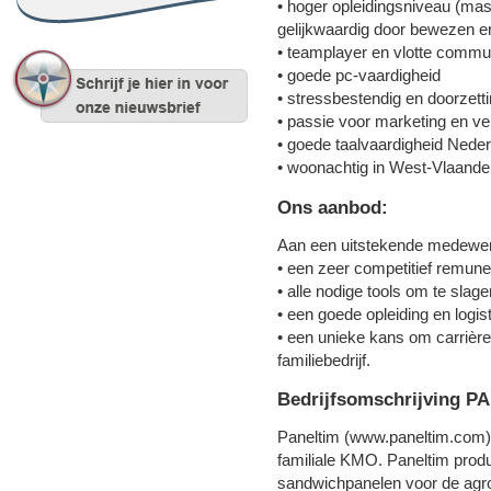
• hoger opleidingsniveau (ma
gelijkwaardig door bewezen e
• teamplayer en vlotte commu
• goede pc-vaardigheid
• stressbestendig en doorzet
• passie voor marketing en ve
• goede taalvaardigheid Nede
• woonachtig in West-Vlaandere
Ons aanbod:
Aan een uitstekende medewer
• een zeer competitief remune
• alle nodige tools om te slage
• een goede opleiding en logis
• een unieke kans om carrièr
familiebedrijf.
Bedrijfsomschrijving P
Paneltim (www.paneltim.com) 
familiale KMO. Paneltim prod
sandwichpanelen voor de agros