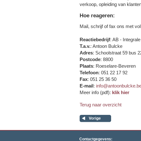
verkoop, opleiding van klanten
Hoe reageren:
Mail, schrijf of fax ons met v
Reactiebedrijf
: AB - Integra
T.a.v.
: Antoon Bulcke
Adres
: Schoolstraat 59 bus 2
Postcode
: 8800
Plaats
: Roeselare-Beveren
Telefoon
: 051 22 17 92
Fax
: 051 25 36 50
E-mail
:
info@antoonbulcke.b
Meer info (pdf):
klik hier
Terug naar overzicht
Contactgegevens: