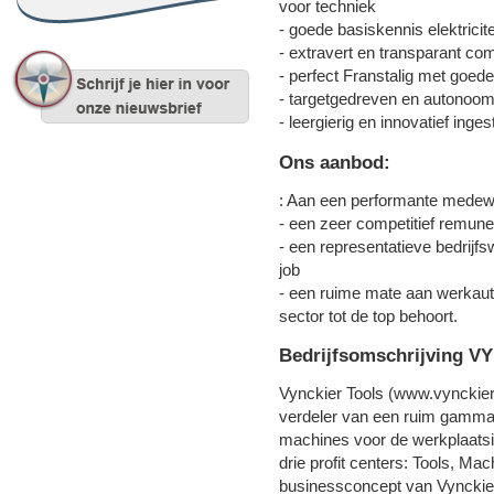
voor techniek
- goede basiskennis elektrici
- extravert en transparant com
- perfect Franstalig met goed
- targetgedreven en autonoo
- leergierig en innovatief inges
Ons aanbod:
: Aan een performante medewe
- een zeer competitief remune
- een representatieve bedrijfs
job
- een ruime mate aan werkauto
sector tot de top behoort.
Bedrijfsomschrijving 
Vynckier Tools (www.vynckier.
verdeler van een ruim gamma
machines voor de werkplaatsin
drie profit centers: Tools, M
businessconcept van Vynckier 