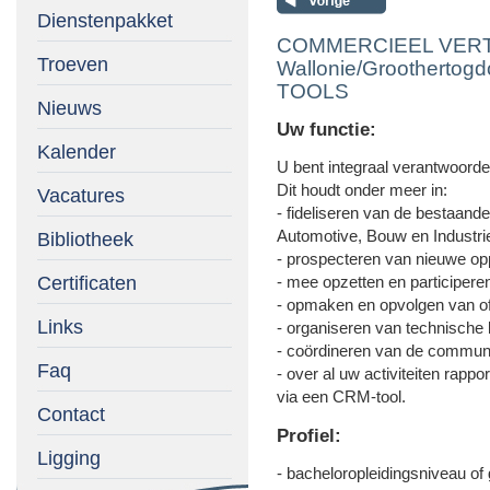
Dienstenpakket
COMMERCIEEL VER
Troeven
Wallonie/Grootherto
TOOLS
Nieuws
Uw functie:
Kalender
U bent integraal verantwoorde
Dit houdt onder meer in:
Vacatures
- fideliseren van de bestaand
Automotive, Bouw en Industri
Bibliotheek
- prospecteren van nieuwe opp
Certificaten
- mee opzetten en participere
- opmaken en opvolgen van of
Links
- organiseren van technische 
- coördineren van de communi
Faq
- over al uw activiteiten rap
via een CRM-tool.
Contact
Profiel:
Ligging
- bacheloropleidingsniveau of 