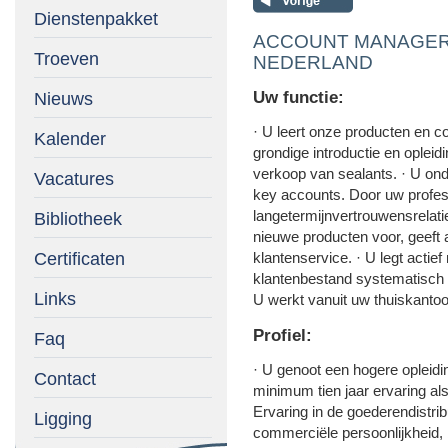
Dienstenpakket
ACCOUNT MANAGER sil
Troeven
NEDERLAND
Uw functie:
Nieuws
· U leert onze producten en 
Kalender
grondige introductie en opleid
verkoop van sealants. · U ond
Vacatures
key accounts. Door uw profes
langetermijnvertrouwensrelatie
Bibliotheek
nieuwe producten voor, geeft 
Certificaten
klantenservice. · U legt actie
klantenbestand systematisch u
Links
U werkt vanuit uw thuiskantoo
Profiel:
Faq
· U genoot een hogere opleidin
Contact
minimum tien jaar ervaring als
Ervaring in de goederendistribu
Ligging
commerciële persoonlijkheid,