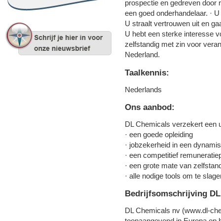
prospectie en gedreven door r
een goed onderhandelaar. · U 
U straalt vertrouwen uit en g
U hebt een sterke interesse 
zelfstandig met zin voor veran
Nederland.
Taalkennis:
Nederlands
Ons aanbod:
DL Chemicals verzekert een 
· een goede opleiding
· jobzekerheid in een dynam
· een competitief remuneratie
· een grote mate van zelfstan
· alle nodige tools om te slage
Bedrijfsomschrijving DL
DL Chemicals nv (www.dl-chem
toonaangevend in Europa op h