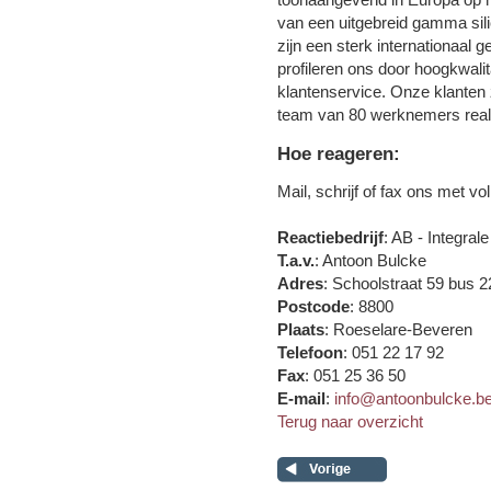
van een uitgebreid gamma sil
zijn een sterk internationaal 
profileren ons door hoogkwali
klantenservice. Onze klanten z
team van 80 werknemers reali
Hoe reageren:
Mail, schrijf of fax ons met v
Reactiebedrijf
: AB - Integra
T.a.v.
: Antoon Bulcke
Adres
: Schoolstraat 59 bus 2
Postcode
: 8800
Plaats
: Roeselare-Beveren
Telefoon
: 051 22 17 92
Fax
: 051 25 36 50
E-mail
:
info@antoonbulcke.b
Terug naar overzicht