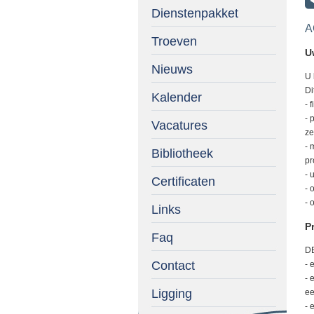
Dienstenpakket
A
Troeven
U
Nieuws
U 
Di
Kalender
- 
- 
Vacatures
ze
- 
Bibliotheek
pr
- 
Certificaten
- 
- 
Links
Pr
Faq
DB
Contact
- 
- 
Ligging
ee
- 