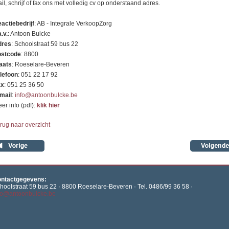
il, schrijf of fax ons met volledig cv op onderstaand adres.
actiebedrijf
: AB - Integrale VerkoopZorg
a.v.
: Antoon Bulcke
dres
: Schoolstraat 59 bus 22
stcode
: 8800
aats
: Roeselare-Beveren
lefoon
: 051 22 17 92
ax
: 051 25 36 50
mail
:
info@antoonbulcke.be
er info (pdf):
klik hier
rug naar overzicht
ntactgegevens:
hoolstraat 59 bus 22 · 8800 Roeselare-Beveren · Tel. 0486/99 36 58 ·
fo@antoonbulcke.be