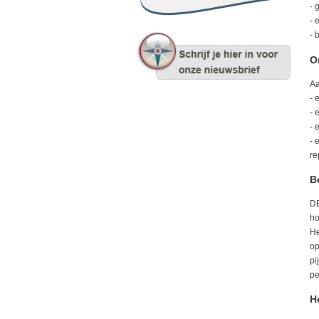
- 
- 
- 
O
Aa
- 
- 
- 
- 
re
B
DB
ho
He
op
pi
pe
H