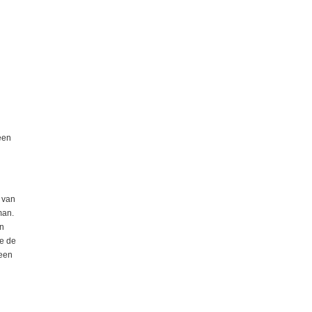
een
 van
man.
n
e de
 een