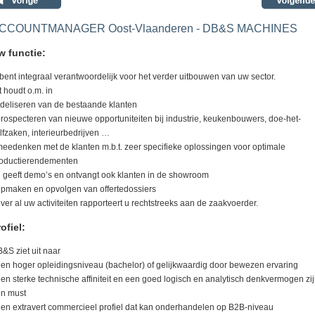
CCOUNTMANAGER Oost-Vlaanderen - DB&S MACHINES
w functie:
bent integraal verantwoordelijk voor het verder uitbouwen van uw sector.
t houdt o.m. in
fideliseren van de bestaande klanten
prospecteren van nieuwe opportuniteiten bij industrie, keukenbouwers, doe-het-
lfzaken, interieurbedrijven …
meedenken met de klanten m.b.t. zeer specifieke oplossingen voor optimale
oductierendementen
u geeft demo’s en ontvangt ook klanten in de showroom
opmaken en opvolgen van offertedossiers
over al uw activiteiten rapporteert u rechtstreeks aan de zaakvoerder.
ofiel:
&S ziet uit naar
een hoger opleidingsniveau (bachelor) of gelijkwaardig door bewezen ervaring
een sterke technische affiniteit en een goed logisch en analytisch denkvermogen zi
n must
een extravert commercieel profiel dat kan onderhandelen op B2B-niveau