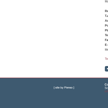
Ma
Re
T.
A
Po
Pl
Te
F
E-
Me
Te
Co
Sc
in