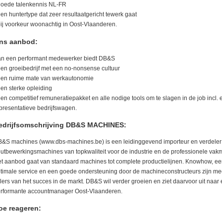
goede talenkennis NL-FR
een huntertype dat zeer resultaatgericht tewerk gaat
bij voorkeur woonachtig in Oost-Vlaanderen.
ns aanbod:
n een performant medewerker biedt DB&S
een groeibedrijf met een no-nonsense cultuur
een ruime mate van werkautonomie
een sterke opleiding
een competitief remuneratiepakket en alle nodige tools om te slagen in de job incl. 
presentatieve bedrijfswagen.
edrijfsomschrijving DB&S MACHINES:
&S machines (www.dbs-machines.be) is een leidinggevend importeur en verdeler
utbewerkingsmachines van topkwaliteit voor de industrie en de professionele vak
t aanbod gaat van standaard machines tot complete productielijnen. Knowhow, ee
timale service en een goede ondersteuning door de machineconstructeurs zijn me
jlers van het succes in de markt. DB&S wil verder groeien en ziet daarvoor uit naar
rformante accountmanager Oost-Vlaanderen.
oe reageren: