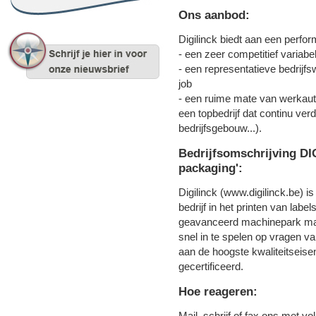
Ons aanbod:
Digilinck biedt aan een perf
- een zeer competitief variabe
- een representatieve bedrijfs
job
- een ruime mate van werkaut
een topbedrijf dat continu verd
bedrijfsgebouw...).
Bedrijfsomschrijving DIG
packaging':
Digilinck (www.digilinck.be) i
bedrijf in het printen van lab
geavanceerd machinepark maak
snel in te spelen op vragen v
aan de hoogste kwaliteitseise
gecertificeerd.
Hoe reageren:
Mail, schrijf of fax ons met v