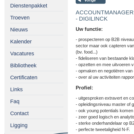
Dienstenpakket
ACCOUNTMANAGER - Sec
Troeven
- DIGILINCK
Uw functie:
Nieuws
- prospecteren op B2B niveau 
Kalender
sector maar ook capteren van 
(bv. food...)
Vacatures
- fideliseren van bestaande kl
- opzetten en mee uitvoeren 
Bibliotheek
- opmaken en negotiëren van o
Certificaten
- over al uw activiteiten rapp
Profiel:
Links
- uitgesproken extravert en c
Faq
- opleidingsniveau master of 
- ook young potentials komen
Contact
- zeer goed logisch en analy
- sterke onderhandelaar op B
Ligging
- perfecte tweetaligheid N-F.