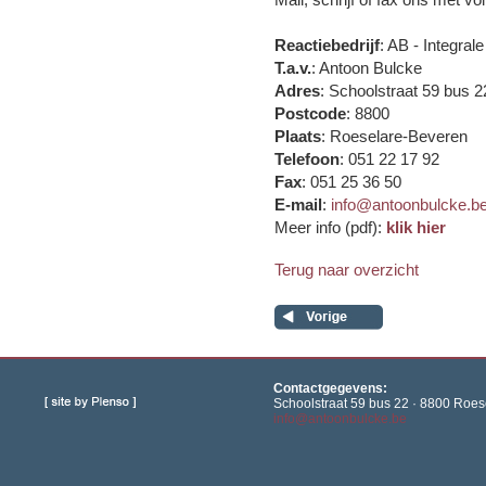
Reactiebedrijf
: AB - Integra
T.a.v.
: Antoon Bulcke
Adres
: Schoolstraat 59 bus 2
Postcode
: 8800
Plaats
: Roeselare-Beveren
Telefoon
: 051 22 17 92
Fax
: 051 25 36 50
E-mail
:
info@antoonbulcke.b
Meer info (pdf):
klik hier
Terug naar overzicht
Contactgegevens:
Schoolstraat 59 bus 22 · 8800 Roese
info@antoonbulcke.be