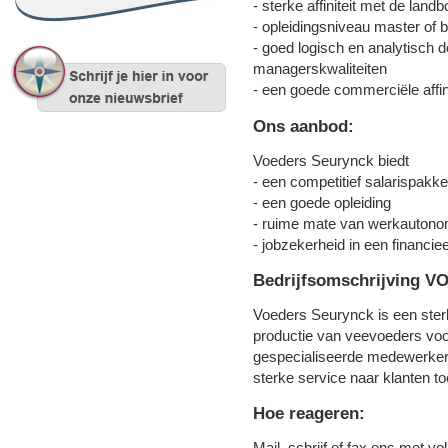
- sterke affiniteit met de lan
- opleidingsniveau master of 
- goed logisch en analytisch
managerskwaliteiten
- een goede commerciële affini
Ons aanbod:
Voeders Seurynck biedt
- een competitief salarispakke
- een goede opleiding
- ruime mate van werkautono
- jobzekerheid in een financiee
Bedrijfsomschrijving
Voeders Seurynck is een sterk
productie van veevoeders vo
gespecialiseerde medewerkers 
sterke service naar klanten to
Hoe reageren:
Mail, schrijf of fax ons met v