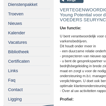
Dienstenpakket
VERTEGENWOORDIGE
Troeven
Young Potential voor 
VOEDERS SEURYNC
Nieuws
Uw functie:
Kalender
U bent verantwoordelijk voor 
varkensbedrijven.
Vacatures
Dit houdt onder meer in
- een duurzame relatie onder
Bibliotheek
- prospecteren van nieuwe opp
Certificaten
- u bent de gesprekspartner v
bedrijfsbegeleiding in brede z
Links
maat en zorgt u voor de nodig
ondersteuning m.b.t. managem
Faq
verplichtingen. U doet ook be
optimale klantenondersteuning
Contact
- Over al uw activiteiten rappo
Ligging
Profiel: