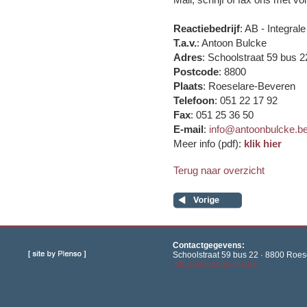
Reactiebedrijf
: AB - Integra
T.a.v.
: Antoon Bulcke
Adres
: Schoolstraat 59 bus 2
Postcode
: 8800
Plaats
: Roeselare-Beveren
Telefoon
: 051 22 17 92
Fax
: 051 25 36 50
E-mail
:
info@antoonbulcke.b
Meer info (pdf):
klik hier
Terug naar overzicht
Contactgegevens:
Schoolstraat 59 bus 22 · 8800 Roese
info@antoonbulcke.be