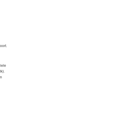
oort.
iele
k).
en