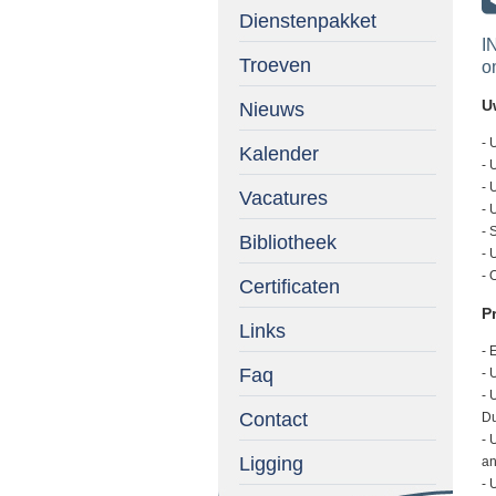
Dienstenpakket
I
Troeven
o
U
Nieuws
- 
Kalender
- 
- 
Vacatures
- 
- 
Bibliotheek
- 
- 
Certificaten
Pr
Links
- 
Faq
- 
- 
Contact
Du
- 
Ligging
an
- 