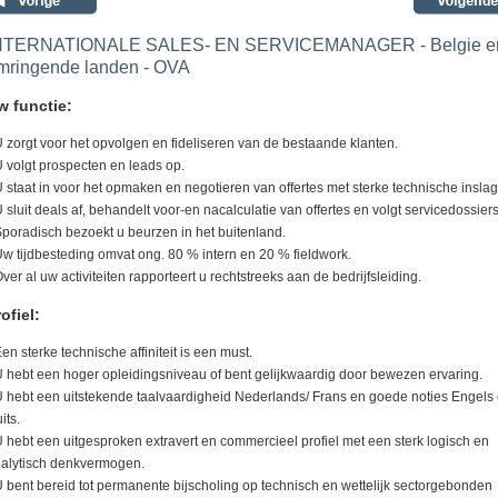
NTERNATIONALE SALES- EN SERVICEMANAGER - Belgie e
mringende landen - OVA
w functie:
U zorgt voor het opvolgen en fideliseren van de bestaande klanten.
U volgt prospecten en leads op.
U staat in voor het opmaken en negotieren van offertes met sterke technische inslag
U sluit deals af, behandelt voor-en nacalculatie van offertes en volgt servicedossiers
Sporadisch bezoekt u beurzen in het buitenland.
Uw tijdbesteding omvat ong. 80 % intern en 20 % fieldwork.
Over al uw activiteiten rapporteert u rechtstreeks aan de bedrijfsleiding.
ofiel:
Een sterke technische affiniteit is een must.
U hebt een hoger opleidingsniveau of bent gelijkwaardig door bewezen ervaring.
U hebt een uitstekende taalvaardigheid Nederlands/ Frans en goede noties Engels
its.
U hebt een uitgesproken extravert en commercieel profiel met een sterk logisch en
alytisch denkvermogen.
U bent bereid tot permanente bijscholing op technisch en wettelijk sectorgebonden