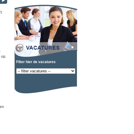
n
.
 op.
Filter hier de vacatures
 en