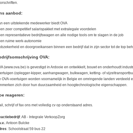
orschriften.
ns aanbod:
n een uitstekende medewerker biedt OVA
een zeer competitief salarispakket met extralegale voordelen
een representatieve bedrijfswagen en alle nodige tools om te slagen in de job
een ruime werk-autonomie
jobzekerheid en doorgroeikansen binnen een bedrijf dat in zijn sector tot de top beh
edrijfsomschrijving OVA:
A (www.ova.be) is gevestigd in Ardooie en ontwikkelt, bouwt en onderhoudt industr
ertuigen (oplegger-kipper, aanhangwagen, bulkwagen, ketting- of vijzeltransportbul
 OVA-voertuigen worden voornamelijk in Belgie en omringende landen verdeeld 
nmerken zich door hun duurzaamheid en hoogtechnologische eigenschappen.
oe reageren:
il, schrijf of fax ons met volledig cv op onderstaand adres.
actiebedrijf
: AB - Integrale VerkoopZorg
a.v.
: Antoon Bulcke
dres
: Schoolstraat 59 bus 22