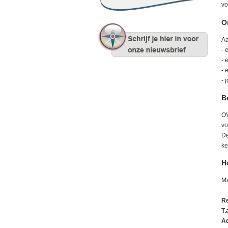
vo
O
Aa
- 
- 
- 
- 
B
OV
vo
De
ke
H
Ma
Re
T.
A