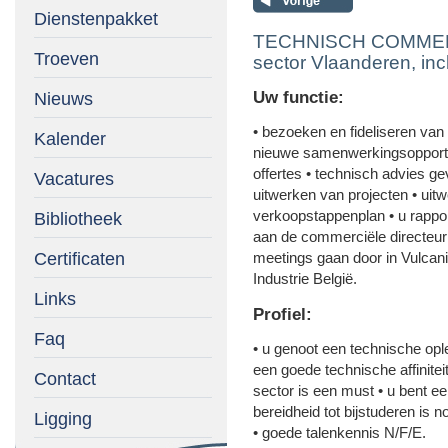
Dienstenpakket
TECHNISCH COMME
Troeven
sector Vlaanderen, incl
Uw functie:
Nieuws
• bezoeken en fideliseren va
Kalender
nieuwe samenwerkingsopportu
offertes • technisch advies ge
Vacatures
uitwerken van projecten • uit
verkoopstappenplan • u rapport
Bibliotheek
aan de commerciële directeur
Certificaten
meetings gaan door in Vulcani
Industrie België.
Links
Profiel:
Faq
• u genoot een technische opl
een goede technische affinitei
Contact
sector is een must • u bent e
bereidheid tot bijstuderen is n
Ligging
• goede talenkennis N/F/E.