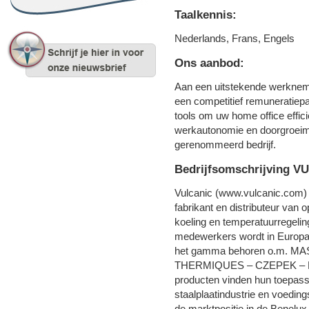
Taalkennis:
Nederlands, Frans, Engels
Ons aanbod:
Aan een uitstekende werknemer
een competitief remuneratiepa
tools om uw home office effic
werkautonomie en doorgroeimo
gerenommeerd bedrijf.
Bedrijfsomschrijving V
Vulcanic (www.vulcanic.com) 
fabrikant en distributeur van 
koeling en temperatuurregelin
medewerkers wordt in Europa e
het gamma behoren o.m. 
THERMIQUES – CZEPEK – 
producten vinden hun toepassi
staalplaatindustrie en voedin
de marktpositie in de Benelux 