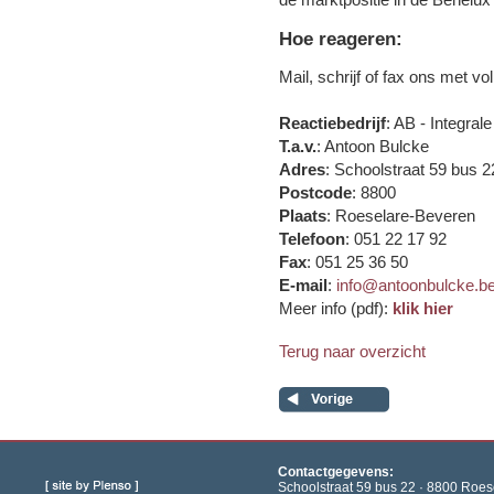
Hoe reageren:
Mail, schrijf of fax ons met v
Reactiebedrijf
: AB - Integra
T.a.v.
: Antoon Bulcke
Adres
: Schoolstraat 59 bus 2
Postcode
: 8800
Plaats
: Roeselare-Beveren
Telefoon
: 051 22 17 92
Fax
: 051 25 36 50
E-mail
:
info@antoonbulcke.b
Meer info (pdf):
klik hier
Terug naar overzicht
Contactgegevens:
Schoolstraat 59 bus 22 · 8800 Roese