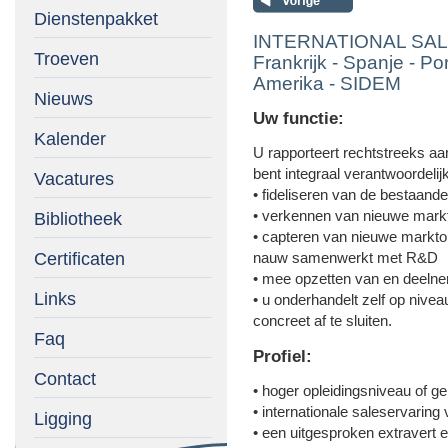
Dienstenpakket
INTERNATIONAL SAL
Troeven
Frankrijk - Spanje - Por
Amerika - SIDEM
Nieuws
Uw functie:
Kalender
U rapporteert rechtstreeks a
bent integraal verantwoordelij
Vacatures
• fideliseren van de bestaand
• verkennen van nieuwe markte
Bibliotheek
• capteren van nieuwe marktopp
Certificaten
nauw samenwerkt met R&D
• mee opzetten van en deelnem
Links
• u onderhandelt zelf op nive
concreet af te sluiten.
Faq
Profiel:
Contact
• hoger opleidingsniveau of ge
• internationale saleservaring
Ligging
• een uitgesproken extravert 