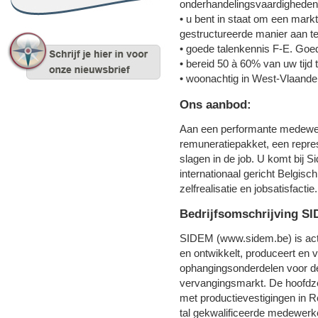
onderhandelingsvaardigheden
• u bent in staat om een markt
gestructureerde manier aan t
• goede talenkennis F-E. Goed
• bereid 50 à 60% van uw tijd 
• woonachtig in West-Vlaande
Ons aanbod:
Aan een performante medewer
remuneratiepakket, een repres
slagen in de job. U komt bij 
internationaal gericht Belgisch
zelfrealisatie en jobsatisfactie.
Bedrijfsomschrijving S
SIDEM (www.sidem.be) is acti
en ontwikkelt, produceert en v
ophangingsonderdelen voor d
vervangingsmarkt. De hoofdzet
met productievestigingen in
tal gekwalificeerde medewerk