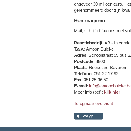
ongeveer 30 miljoen euro. Het b
gerenommeerd door zijn kwalit
Hoe reageren:
Mail, schrijf of fax ons met v
Reactiebedrijf
: AB - Integra
T.a.v.
: Antoon Bulcke
Adres
: Schoolstraat 59 bus 2
Postcode
: 8800
Plaats
: Roeselare-Beveren
Telefoon
: 051 22 17 92
Fax
: 051 25 36 50
E-mail
:
info@antoonbulcke.b
Meer info (pdf):
klik hier
Terug naar overzicht