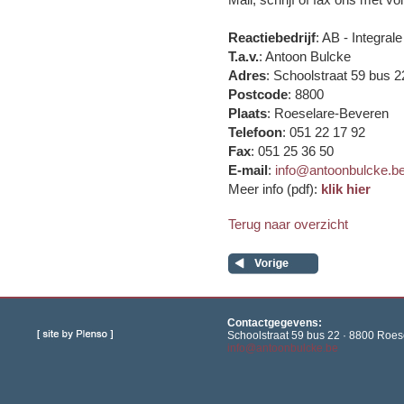
Reactiebedrijf
: AB - Integra
T.a.v.
: Antoon Bulcke
Adres
: Schoolstraat 59 bus 2
Postcode
: 8800
Plaats
: Roeselare-Beveren
Telefoon
: 051 22 17 92
Fax
: 051 25 36 50
E-mail
:
info@antoonbulcke.b
Meer info (pdf):
klik hier
Terug naar overzicht
Contactgegevens:
Schoolstraat 59 bus 22 · 8800 Roese
info@antoonbulcke.be