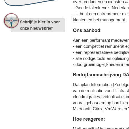
over producten en diensten aa
- Goede talenkennis Nederlan
- U bent een entrepreneur die 
klanten en het management.
Ons aanbod:
Aan een performant medewerk
- een competitief remunerati
- een representatieve bedrijf
- alle nodige tools en opleiding
- doorgroeimogelijkheden in 
Bedrijfsomschrijving D
Dataplan Informatica (Zedelg
van de realisatie van IT-infra
cloudmigraties, virtualisatie, 
vooral gebaseerd op hard- en 
Microsoft, Citrix, VmWare en
Hoe reageren:
Mail, schrijf of fax ons met v