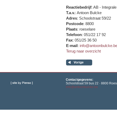
Reactiebedrijf
: AB - Integra
T.a.v.
: Antoon Bulcke
Adres
: Schoolstraat 59/22
Postcode
: 8800
Plaats
: roeselare
Telefoon
: 051/22 17 92
Fax
: 051/25 36 50
E-mail
:
info@antoonbulcke.b
Terug naar overzicht
Contactgegevens:
Schoolstraat 59 bus 22 · 8800 Roese
info@antoonbulcke.be