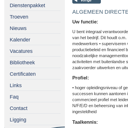
Dienstenpakket
ALGEMEEN DIRECTEUR 
Troeven
Uw functie:
Nieuws
U bent integraal verantwoordel
van het bedrijf. Dit houdt o.m
Kalender
medewerkers • superviseren v
productiebeleid en financieel 
Vacatures
noodzakelijke managementtool
activiteiten met buitenlandse
Bibliotheek
zaakvoerder uitwerken en uitv
Certificaten
Profiel:
Links
• hoger opleidingsniveau of ge
successen kunnen aantonen 
Faq
commercieel profiel met leider
N/F/E/D en beheersing van inf
Contact
ingesteldheid
Ligging
Taalkennis: