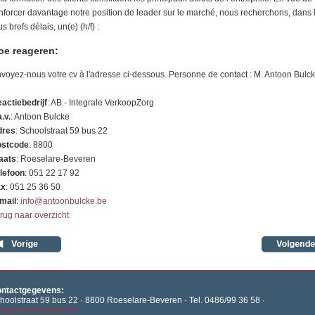
nforcer davantage notre position de leader sur le marché, nous recherchons, dans 
us brefs délais, un(e) (h/f) :
oe reageren:
voyez-nous votre cv à l'adresse ci-dessous. Personne de contact : M. Antoon Bulc
actiebedrijf
: AB - Integrale VerkoopZorg
a.v.
: Antoon Bulcke
dres
: Schoolstraat 59 bus 22
stcode
: 8800
aats
: Roeselare-Beveren
lefoon
: 051 22 17 92
ax
: 051 25 36 50
mail
:
info@antoonbulcke.be
rug naar overzicht
ntactgegevens:
hoolstraat 59 bus 22 · 8800 Roeselare-Beveren · Tel. 0486/99 36 58 ·
fo@antoonbulcke.be