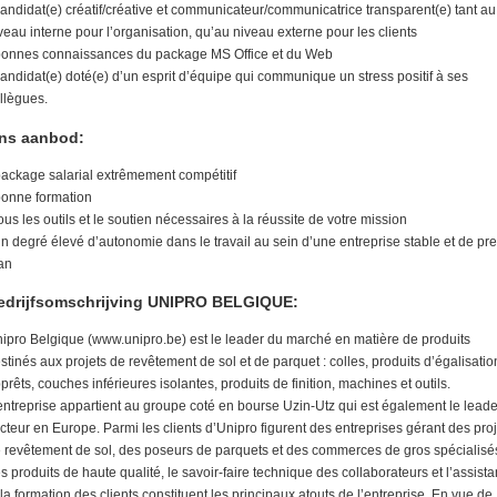
candidat(e) créatif/créative et communicateur/communicatrice transparent(e) tant au
veau interne pour l’organisation, qu’au niveau externe pour les clients
bonnes connaissances du package MS Office et du Web
candidat(e) doté(e) d’un esprit d’équipe qui communique un stress positif à ses
llègues.
ns aanbod:
package salarial extrêmement compétitif
bonne formation
tous les outils et le soutien nécessaires à la réussite de votre mission
un degré élevé d’autonomie dans le travail au sein d’une entreprise stable et de pr
an
edrijfsomschrijving UNIPRO BELGIQUE:
ipro Belgique (www.unipro.be) est le leader du marché en matière de produits
stinés aux projets de revêtement de sol et de parquet : colles, produits d’égalisatio
prêts, couches inférieures isolantes, produits de finition, machines et outils.
entreprise appartient au groupe coté en bourse Uzin-Utz qui est également le leade
cteur en Europe. Parmi les clients d’Unipro figurent des entreprises gérant des proj
 revêtement de sol, des poseurs de parquets et des commerces de gros spécialisé
s produits de haute qualité, le savoir-faire technique des collaborateurs et l’assist
 la formation des clients constituent les principaux atouts de l’entreprise. En vue de