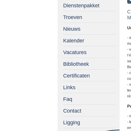
Dienstenpakket
C
Troeven
M
U
Nieuws
- 
Kalender
ma
- 
Vacatures
l’
sa
Bibliotheek
Be
- 
Certificaten
co
- 
Links
te
ré
Faq
Pr
Contact
- 
Ligging
- 
en