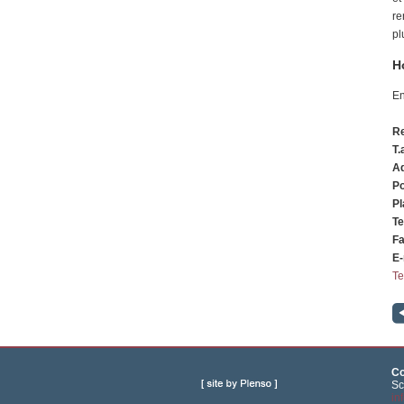
re
pl
H
En
Re
T.
A
Po
Pl
Te
F
E-
Te
Co
Sc
in