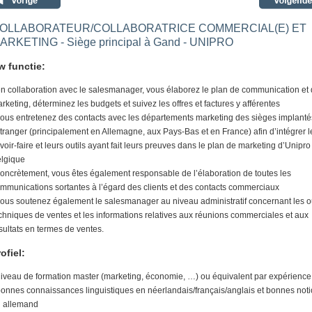
OLLABORATEUR/COLLABORATRICE COMMERCIAL(E) ET
ARKETING - Siège principal à Gand - UNIPRO
w functie:
en collaboration avec le salesmanager, vous élaborez le plan de communication et
rketing, déterminez les budgets et suivez les offres et factures y afférentes
vous entretenez des contacts avec les départements marketing des sièges implanté
étranger (principalement en Allemagne, aux Pays-Bas et en France) afin d’intégrer l
voir-faire et leurs outils ayant fait leurs preuves dans le plan de marketing d’Unipro
lgique
concrètement, vous êtes également responsable de l’élaboration de toutes les
mmunications sortantes à l’égard des clients et des contacts commerciaux
vous soutenez également le salesmanager au niveau administratif concernant les ou
chniques de ventes et les informations relatives aux réunions commerciales et aux
sultats en termes de ventes.
ofiel:
niveau de formation master (marketing, économie, …) ou équivalent par expérience
bonnes connaissances linguistiques en néerlandais/français/anglais et bonnes not
 allemand