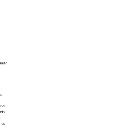
emier
n,
r du
ets
s.
ance