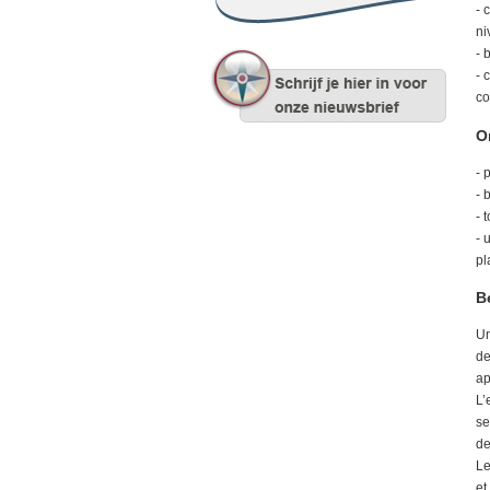
- 
ni
- 
- 
co
O
- 
- 
- 
- 
pl
B
Un
de
ap
L’
se
de
Le
et