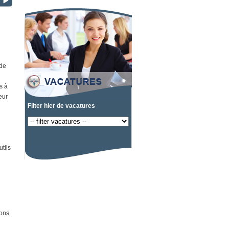
 de
s à
eur
Filter hier de vacatures
tils
ions