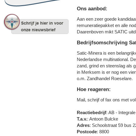
Ons aanbod:
Aan een zeer goede kandidaat
remuneratiepakket en alle nodi
Daarenboven mikt SATIC uitdr
Bedrijfsomschrijving Sa
Satic-Minera is een belangrijk
Nederlandse multinational. De 
zand, grind en steenslag als 
in Merksem is er nog een viert
o.m. Zandhandel Roeselare.
Hoe reageren:
Mail, schrijf of fax ons met v
Reactiebedrijf
: AB - Integra
T.a.v.
: Antoon Bulcke
Adres
: Schoolstraat 59 bus 2
Postcode
: 8800