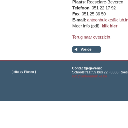
Plaats
: Roeselare-Beveren
Telefoon
: 051 22 17 92
Fax
: 051 25 36 50
E-mail
:
antoonbulcke@club.in
Meer info (pdf):
klik hier
Terug naar overzicht
Contactgegevens:
Schoolstraat 59 bus 22 · 8800 Roese
info@antoonbulcke.be