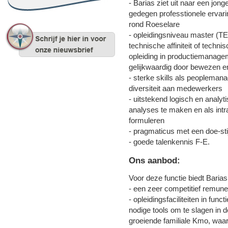
- Barias ziet uit naar een jo
gedegen professtionele ervari
rond Roeselare
- opleidingsniveau master (T
technische affiniteit of techn
opleiding in productiemanageme
gelijkwaardig door bewezen e
- sterke skills als peopleman
diversiteit aan medewerkers
- uitstekend logisch en analy
analyses te maken en als intr
formuleren
- pragmaticus met een doe-sti
- goede talenkennis F-E.
Ons aanbod:
Voor deze functie biedt Bari
- een zeer competitief remune
- opleidingsfaciliteiten in func
nodige tools om te slagen in 
groeiende familiale Kmo, waari