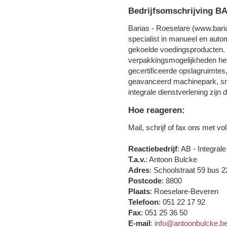
Bedrijfsomschrijving B
Barias - Roeselare (www.bari
specialist in manueel en auto
gekoelde voedingsproducten.
verpakkingsmogelijkheden hee
gecertificeerde opslagruimtes,
geavanceerd machinepark, snell
integrale dienstverlening zijn d
Hoe reageren:
Mail, schrijf of fax ons met v
Reactiebedrijf
: AB - Integra
T.a.v.
: Antoon Bulcke
Adres
: Schoolstraat 59 bus 2
Postcode
: 8800
Plaats
: Roeselare-Beveren
Telefoon
: 051 22 17 92
Fax
: 051 25 36 50
E-mail
:
info@antoonbulcke.b