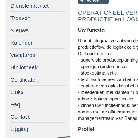
Dienstenpakket
OPERATIONEEL VE
Troeven
PRODUCTIE en LOGIS
Uw functie:
Nieuws
U bent integraal verantwoordel
Kalender
productieflow, de logistieke org
Dit houdt o.m. in :
Vacatures
- supervisie productieplannin
- opvolgen rendementen
Bibliotheek
- stockoptimalisatie
Certificaten
- technisch beheer van het ma
- capteren van opleidingsbeho
Links
- meedenken met klanten m.b
administratieve specificaties
Faq
- binnen uw functie-inhoud be
samen met de officemanager 
Contact
managementteam van Barias
Ligging
Profiel: