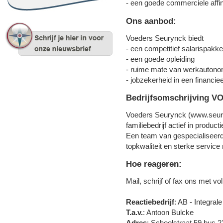
- een goede commerciele affini
Ons aanbod:
Voeders Seurynck biedt
- een competitief salarispakke
- een goede opleiding
- ruime mate van werkautono
- jobzekerheid in een financiee
Bedrijfsomschrijving
Voeders Seurynck (www.seur
familiebedrijf actief in produ
Een team van gespecialiseerd
topkwaliteit en sterke service 
Hoe reageren:
Mail, schrijf of fax ons met v
Reactiebedrijf
: AB - Integra
T.a.v.
: Antoon Bulcke
Adres
: Schoolstraat 59 bus 2