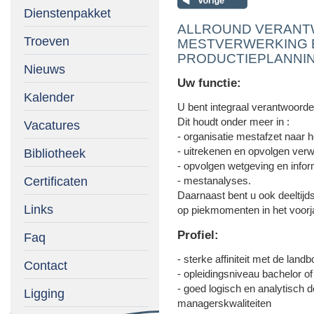
Dienstenpakket
ALLROUND VERANT
Troeven
MESTVERWERKING 
PRODUCTIEPLANNING 
Nieuws
Uw functie:
Kalender
U bent integraal verantwoorde
Dit houdt onder meer in :
Vacatures
- organisatie mestafzet naar 
- uitrekenen en opvolgen verw
Bibliotheek
- opvolgen wetgeving en infor
Certificaten
- mestanalyses.
Daarnaast bent u ook deeltijd
Links
op piekmomenten in het voorj
Profiel:
Faq
- sterke affiniteit met de lan
Contact
- opleidingsniveau bachelor o
- goed logisch en analytisch
Ligging
managerskwaliteiten