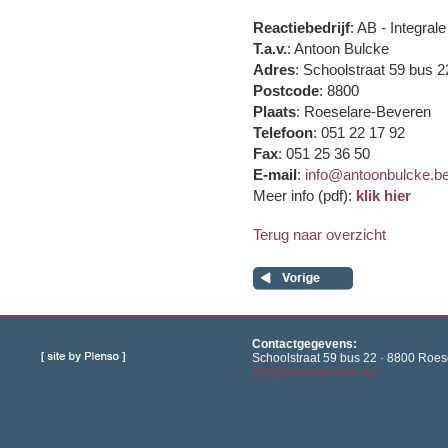
Reactiebedrijf
: AB - Integra
T.a.v.
: Antoon Bulcke
Adres
: Schoolstraat 59 bus 2
Postcode
: 8800
Plaats
: Roeselare-Beveren
Telefoon
: 051 22 17 92
Fax
: 051 25 36 50
E-mail
:
info@antoonbulcke.b
Meer info (pdf):
klik hier
Terug naar overzicht
Contactgegevens:
Schoolstraat 59 bus 22 · 8800 Roese
info@antoonbulcke.be