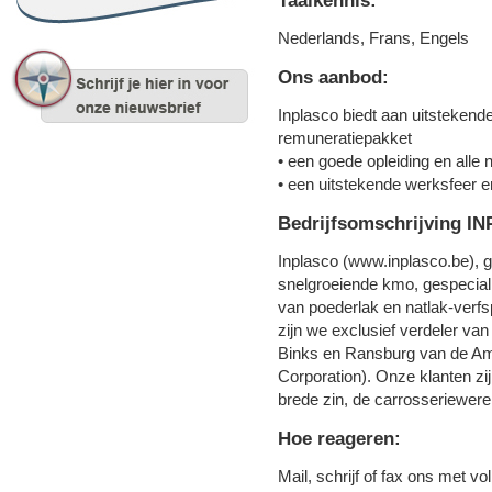
Taalkennis:
Nederlands, Frans, Engels
Ons aanbod:
Inplasco biedt aan uitsteken
remuneratiepakket
• een goede opleiding en alle 
• een uitstekende werksfeer
Bedrijfsomschrijving I
Inplasco (www.inplasco.be), 
snelgroeiende kmo, gespecialis
van poederlak en natlak-verfsp
zijn we exclusief verdeler va
Binks en Ransburg van de Ame
Corporation). Onze klanten zijn
brede zin, de carrosseriewere
Hoe reageren:
Mail, schrijf of fax ons met v