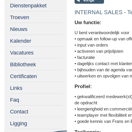
Dienstenpakket
INTERNAL SALES - T
Troeven
Uw functie:
Nieuws
U bent verantwoordelijk voor
• opmaak en follow-up van off
Kalender
• input van orders
• activeren van prijslijsten
Vacatures
• facturatie
• dagelijks contact met klante
Bibliotheek
• bijhouden van de agenda va
Certificaten
• uitwerken en opvolgen van 
Profiel:
Links
• gekwalificeerd medewerk(st)e
Faq
de opdracht
• leergierigheid en commerciël
Contact
• teamplayer met flexibiliteit e
• goede kennis van Frans en E
Ligging