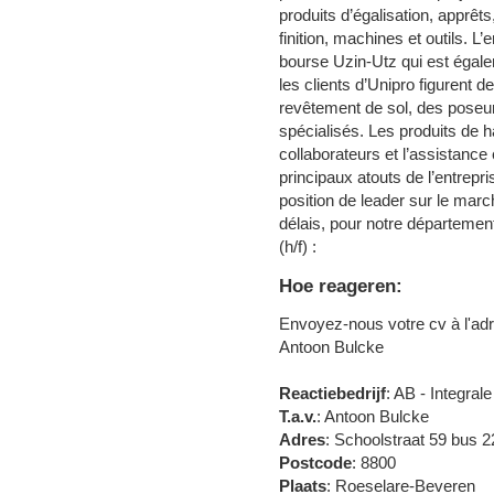
produits d’égalisation, apprêts
finition, machines et outils. L
bourse Uzin-Utz qui est égale
les clients d’Unipro figurent d
revêtement de sol, des poseu
spécialisés. Les produits de ha
collaborateurs et l’assistance 
principaux atouts de l’entrepr
position de leader sur le mar
délais, pour notre départemen
(h/f) :
Hoe reageren:
Envoyez-nous votre cv à l'ad
Antoon Bulcke
Reactiebedrijf
: AB - Integra
T.a.v.
: Antoon Bulcke
Adres
: Schoolstraat 59 bus 2
Postcode
: 8800
Plaats
: Roeselare-Beveren