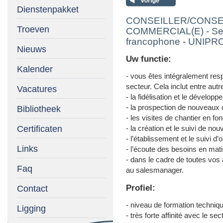
Dienstenpakket
CONSEILLER/CONSE
Troeven
COMMERCIAL(E) - Sect
francophone - UNIPR
Nieuws
Uw functie:
Kalender
- vous êtes intégralement resp
secteur. Cela inclut entre autr
Vacatures
- la fidélisation et le dévelop
- la prospection de nouveaux c
Bibliotheek
- les visites de chantier en f
Certificaten
- la création et le suivi de no
- l’établissement et le suivi d’o
Links
- l’écoute des besoins en mat
- dans le cadre de toutes vos
Faq
au salesmanager.
Profiel:
Contact
- niveau de formation techniq
Ligging
- très forte affinité avec le se