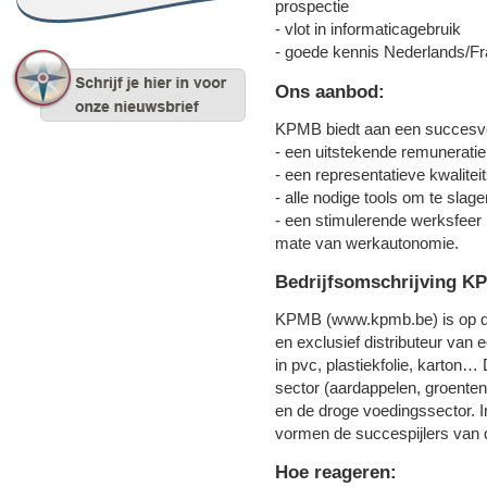
prospectie
- vlot in informaticagebruik
- goede kennis Nederlands/Fr
Ons aanbod:
KPMB biedt aan een succesv
- een uitstekende remuneratie
- een representatieve kwalite
- alle nodige tools om te slage
- een stimulerende werksfeer
mate van werkautonomie.
Bedrijfsomschrijving K
KPMB (www.kpmb.be) is op de
en exclusief distributeur va
in pvc, plastiekfolie, karton…
sector (aardappelen, groenten e
en de droge voedingssector. Inno
vormen de succespijlers van d
Hoe reageren: