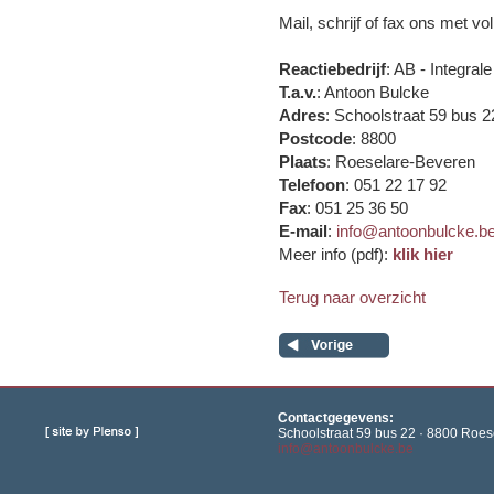
Mail, schrijf of fax ons met v
Reactiebedrijf
: AB - Integra
T.a.v.
: Antoon Bulcke
Adres
: Schoolstraat 59 bus 2
Postcode
: 8800
Plaats
: Roeselare-Beveren
Telefoon
: 051 22 17 92
Fax
: 051 25 36 50
E-mail
:
info@antoonbulcke.b
Meer info (pdf):
klik hier
Terug naar overzicht
Contactgegevens:
Schoolstraat 59 bus 22 · 8800 Roese
info@antoonbulcke.be