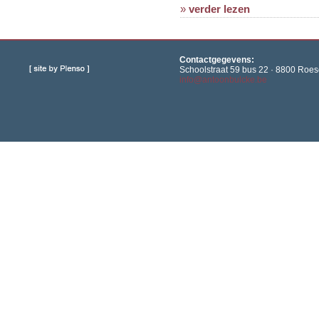
»
verder lezen
Contactgegevens:
Schoolstraat 59 bus 22 · 8800 Roese
info@antoonbulcke.be