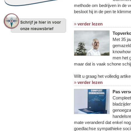
methode om bedrijven in de ver
besloot hij in de pen te klimm
»
verder lezen
Topverko
Met 35 ja
gemazeld 
knowhow n
men het g
maar dat is vaak schone schij
Wilt u graag het volledig artikel
»
verder lezen
Pas vers
Compleet 
bladzijde
genoegza
handelsre
mate veranderd dat enkel nog
goedlachse sympathieke social