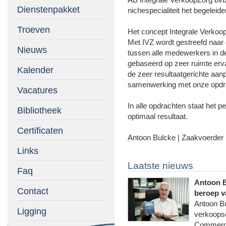
AB Integrale VerkoopZorg bvba
Dienstenpakket
nichespecialiteit het begeleid
Troeven
Het concept Integrale Verkoop
Met IVZ wordt gestreefd naar
Nieuws
tussen alle medewerkers in d
gebaseerd op zeer ruimte erva
Kalender
de zeer resultaatgerichte aan
samenwerking met onze opdr
Vacatures
In alle opdrachten staat het 
Bibliotheek
optimaal resultaat.
Certificaten
Antoon Bulcke | Zaakvoerder
Links
Laatste nieuws
Faq
Antoon B
Contact
beroep v
Antoon Bu
Ligging
verkoopse
Commercie